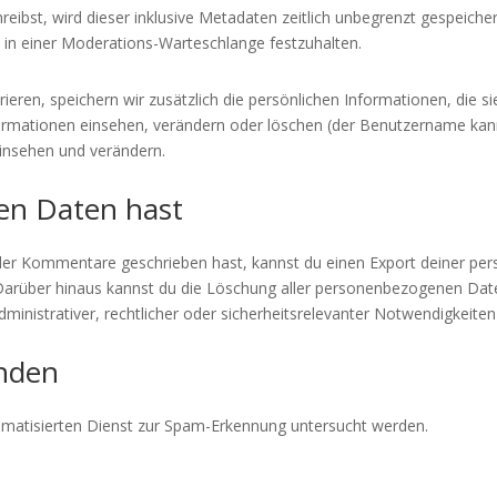
ibst, wird dieser inklusive Metadaten zeitlich unbegrenzt gespeiche
 in einer Moderations-Warteschlange festzuhalten.
rieren, speichern wir zusätzlich die persönlichen Informationen, die si
formationen einsehen, verändern oder löschen (der Benutzername kann
insehen und verändern.
en Daten hast
oder Kommentare geschrieben hast, kannst du einen Export deiner pe
t. Darüber hinaus kannst du die Löschung aller personenbezogenen Date
administrativer, rechtlicher oder sicherheitsrelevanter Notwendigkei
enden
atisierten Dienst zur Spam-Erkennung untersucht werden.