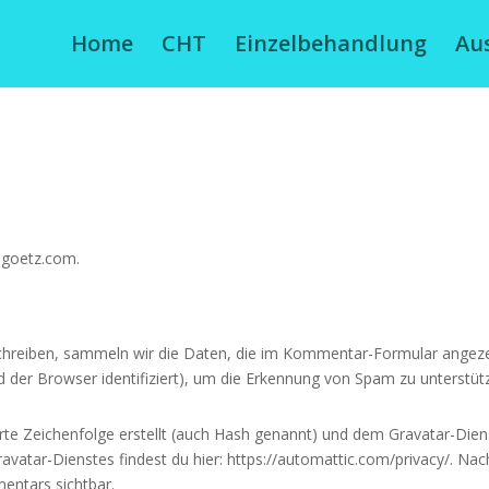
Home
CHT
Einzelbehandlung
Au
lagoetz.com.
reiben, sammeln wir die Daten, die im Kommentar-Formular angeze
 der Browser identifiziert), um die Erkennung von Spam zu unterstüt
rte Zeichenfolge erstellt (auch Hash genannt) und dem Gravatar-Die
ravatar-Dienstes findest du hier: https://automattic.com/privacy/. 
mentars sichtbar.